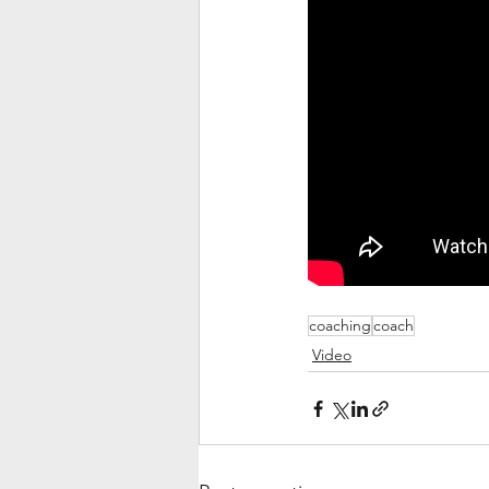
coaching
coach
Video