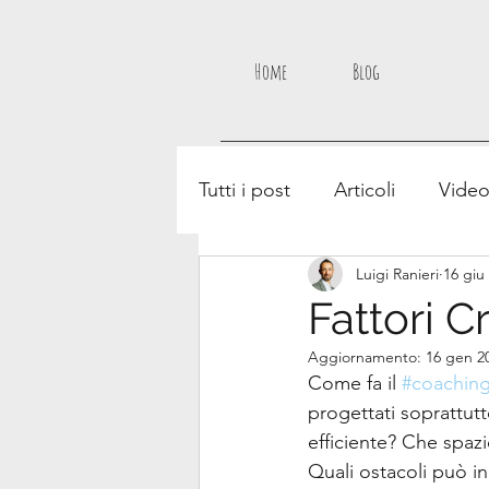
Home
Blog
Tutti i post
Articoli
Vide
Luigi Ranieri
16 giu
Fattori C
Aggiornamento:
16 gen 2
Come fa il 
#coachin
progettati soprattut
efficiente? Che spaz
Quali ostacoli può i