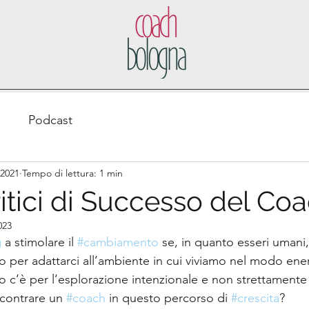
o
Podcast
 2021
Tempo di lettura: 1 min
ritici di Successo del Co
023
g
 a stimolare il 
#cambiamento
 se, in quanto esseri umani
to per adattarci all’ambiente in cui viviamo nel modo en
io c’è per l’esplorazione intenzionale e non strettamente
ncontrare un 
#coach
 in questo percorso di 
#crescita
?