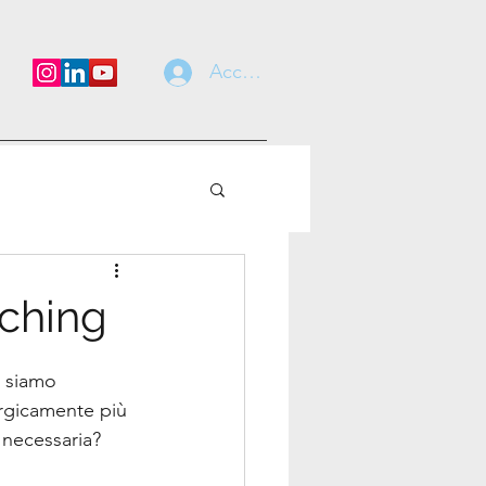
Accedi
aching
, siamo 
ergicamente più 
 necessaria?