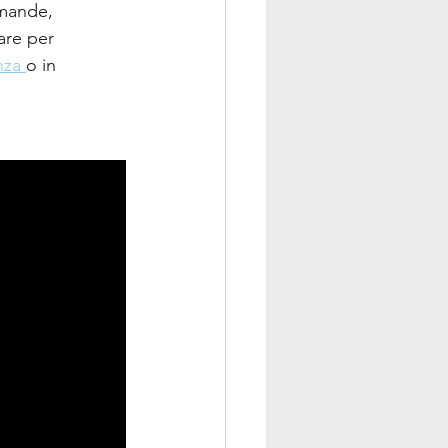
omande, 
are per 
nza 
o in 