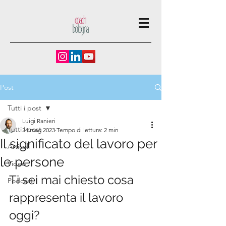
Post
Tutti i post
Luigi Ranieri
Tutti i post
24 mag 2023
Tempo di lettura: 2 min
Il significato del lavoro per
Articoli
le persone
Video
Ti sei mai chiesto cosa 
Podcast
rappresenta il lavoro 
oggi?