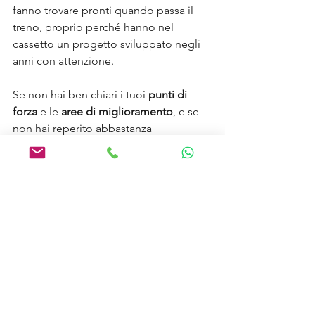
fanno trovare pronti quando passa il 
treno, proprio perché hanno nel 
cassetto un progetto sviluppato negli 
anni con attenzione.
Se non hai ben chiari i tuoi 
punti di 
forza
 e le 
aree di miglioramento
, e se 
non hai reperito abbastanza 
informazioni su come un profilo 
professionale come il tuo può trovare 
spazio nel mercato del lavoro, perdi in 
partenza. D’altro canto, se hai riflettuto 
sul tuo progetto professionale, anche 
grazie ad un percorso di career 
coaching, allora sarà più facile per te 
cogliere le occasioni che ti si 
presenteranno o andare a caccia di 
opportunità.