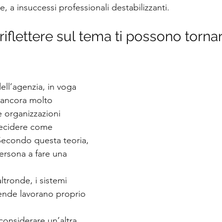
 a insuccessi professionali destabilizzanti.
riflettere sul tema ti possono tornare
dell’agenzia, in voga 
e ancora molto 
e organizzazioni 
decidere come 
Secondo questa teoria, 
ersona a fare una 
tronde, i sistemi 
iende lavorano proprio 
onsiderare un’altra 