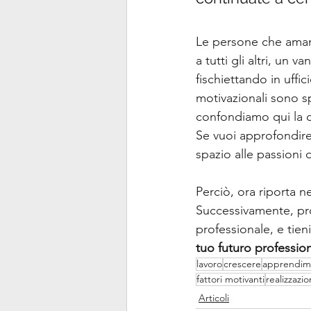
Le persone che amano
a tutti gli altri, un
fischiettando in uffi
motivazionali sono s
confondiamo qui la c
Se vuoi approfondire
spazio alle passioni 
Perciò, ora riporta ne
Successivamente, pro
professionale, e tieni
tuo futuro professio
lavoro
crescere
apprendim
fattori motivanti
realizzazi
Articoli