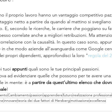
 il proprio lavoro hanno un vantaggio competitivo pazz
 vantaggio netto a partire da quando al mattino si sveglian
cio. E, secondo le ricerche, le carriere che poggiano su fat
pesso correlate anche a migliori retribuzioni. Ma attenzi
orrelazione con la causalità. In questo caso sono, appun
 in che modo aziende all'avanguardia come Google cerca
dei propri dipendenti, approfondisci la loro "
regola del 
i tuoi 
appunti
 quali sono le tue principali passioni.
va ad evidenziare quelle che possono per te avere una r
le in mente: è a 
partire da quest’ultimo elenco che dovrai
nale
!
ento
Cambiamento
passioni
apprendere
futuro
realizzazione professiona
one
innovare
teoria dei due fattori di Herzberg
motivazione
eccellenza