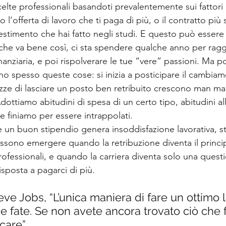
scelte professionali basandoti prevalentemente sui fattori i
l’offerta di lavoro che ti paga di più, o il contratto più 
estimento che hai fatto negli studi. E questo può essere
re che va bene così, ci sta spendere qualche anno per rag
nanziaria, e poi rispolverare le tue “vere” passioni. Ma p
 spesso queste cose: si inizia a posticipare il cambiam
rezze di lasciare un posto ben retribuito crescono man m
Adottiamo abitudini di spesa di un certo tipo, abitudini al
e finiamo per essere intrappolati.
un buon stipendio genera insoddisfazione lavorativa, s
ossono emergere quando la retribuzione diventa il princi
rofessionali, e quando la carriera diventa solo una questi
isposta a pagarci di più. 
e Jobs, “L’unica maniera di fare un ottimo l
 fate. Se non avete ancora trovato ciò che fa
care”.