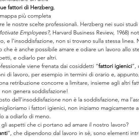
due fattori di Herzberg
, 
a mappa più completa 
are le nostre scelte professionali. Herzberg nei suoi studi 
otivate Employees?
, Harvard Business Review, 1968) not
o, e l’insoddisfazione, non si trovano sulla stessa linea.
o che è anche possibile amare e odiare un lavoro allo s
tti, e odiarlo per altri.
fessionale viene frenata dai cosiddetti “
fattori igienici
”,
oni di lavoro, per esempio in termini di orario e, appunto,
a retribuzione concorre a limitare, insieme agli altri fatto
a non genera soddisfazione!
posto dell’insoddisfazione non è la soddisfazione, ma l’as
iglioriamo i fattori igienici, non iniziamo magicamente a
lo a odiarlo di meno.
 gli aspetti che ci portano ad amare il nostro lavoro?
anti
”, che dipendono dal lavoro in sé, sono elementi intri