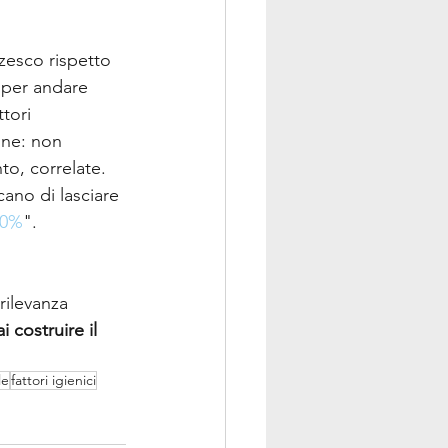
esco rispetto 
o per andare 
tori 
one: non 
to, correlate.
no di lasciare 
20%
". 
ilevanza 
 costruire il 
le
fattori igienici