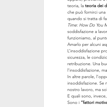
teoria, la 
teoria dei 
che può fornirci un
quando si tratta di f
Time: How Do You M
soddisfazione a lavor
funzioniamo, al punt
Amarlo per alcuni aspe
L’insoddisfazione pro
sicurezza, le condizi
retribuzione. Una buon
l’insoddisfazione, m
In altre parole, l’op
insoddisfazione. Se m
nostro lavoro, ma so
E quali sono, invece,
Sono i 
“fattori motiv