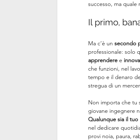
successo, ma quale 
Il primo, bana
Ma c’è un
 secondo p
professionale: solo q
apprendere
 e 
innova
che funzioni, nel lav
tempo e il denaro del
stregua di un mercen
Non importa che tu s
giovane ingegnere neo
Qualunque sia il tuo
nel dedicare quotidia
provi noia, paura, ra