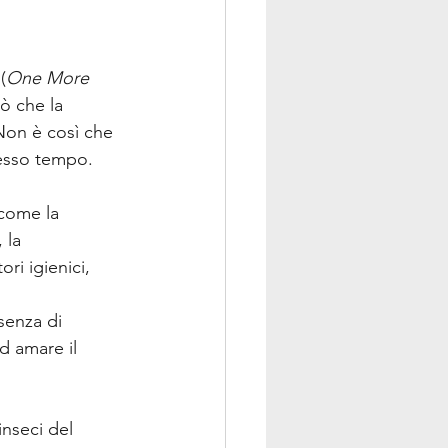
(
One More 
ò che la 
 Non è così che 
tesso tempo. 
 come la 
 la 
ri igienici, 
senza di 
d amare il 
nseci del 