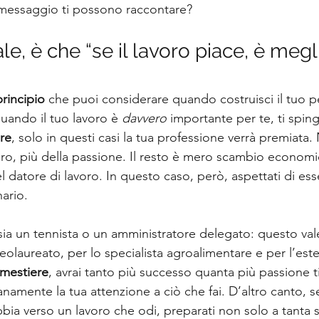
messaggio ti possono raccontare?
le, è che “se il lavoro piace, è megli
rincipio
 che puoi considerare quando costruisci il tuo p
uando il tuo lavoro è 
davvero 
importante per te, ti spin
re
, solo in questi casi la tua professione verrà premiata. 
oro, più della passione. Il resto è mero scambio economic
 datore di lavoro. In questo caso, però, aspettati di esse
ario.
ia un tennista o un amministratore delegato: questo vale
laureato, per lo specialista agroalimentare e per l’estet
 mestiere
, avrai tanto più successo quanta più passione t
namente la tua attenzione a ciò che fai. D’altro canto, s
bbia verso un lavoro che odi, preparati non solo a tanta 