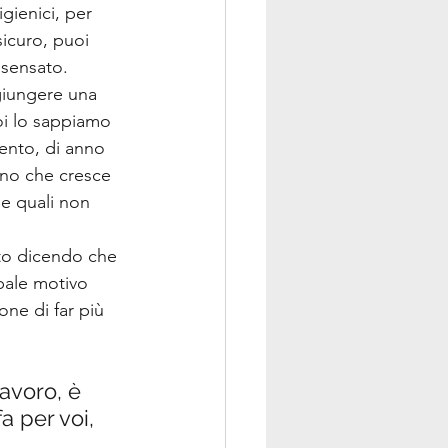
gienici, per 
sicuro, puoi 
 sensato. 
giungere una 
oi lo sappiamo 
ento, di anno 
ano che cresce 
le quali non 
to dicendo che 
pale motivo 
one di far più 
avoro, è 
 per voi, 