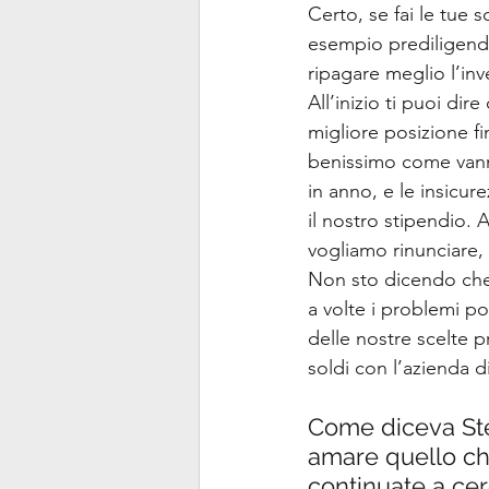
Certo, se fai le tue 
esempio prediligendo 
ripagare meglio l’inv
All’inizio ti puoi di
migliore posizione fi
benissimo come vanno
in anno, e le insicu
il nostro stipendio. 
vogliamo rinunciare, 
Non sto dicendo che 
a volte i problemi p
delle nostre scelte p
soldi con l’azienda d
Come diceva Stev
amare quello che
continuate a cer