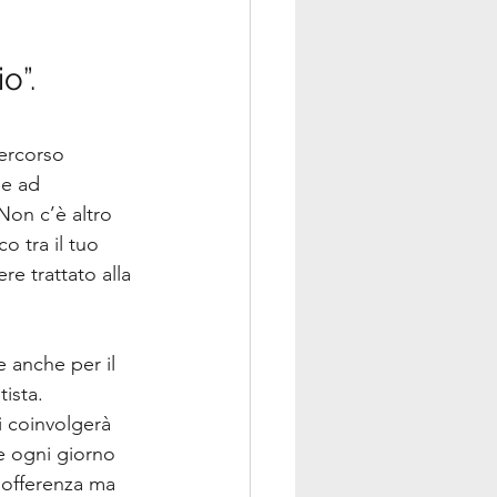
o”.
ercorso 
ge ad 
Non c’è altro 
o tra il tuo 
re trattato alla 
 anche per il 
ista. 
i coinvolgerà 
e ogni giorno 
sofferenza ma 