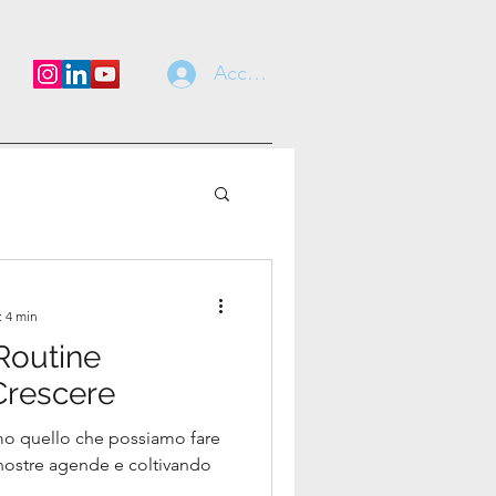
Accedi
: 4 min
 Routine
Crescere
mo quello che possiamo fare
 nostre agende e coltivando