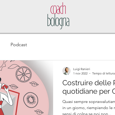
o
Podcast
Luigi Ranieri
1 nov 2022
Tempo di lettura
Costruire delle
quotidiane per 
Quasi sempre sopravvalutia
in un giorno, riempiendo le
sensi di colpa se poi non...