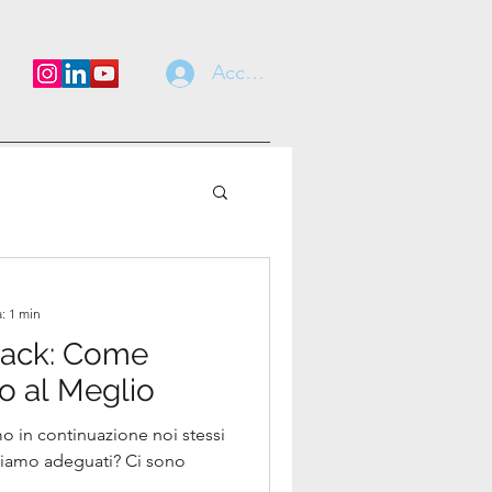
Accedi
: 1 min
back: Come
lo al Meglio
 in continuazione noi stessi
 siamo adeguati? Ci sono