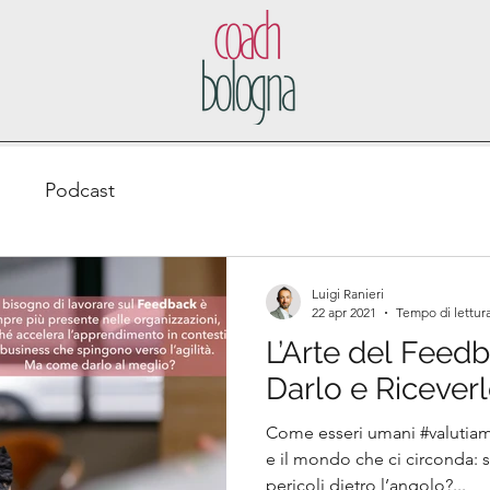
o
Podcast
Luigi Ranieri
22 apr 2021
Tempo di lettura
L’Arte del Feed
Darlo e Ricever
Come esseri umani #valutiamo
e il mondo che ci circonda:
pericoli dietro l’angolo?...